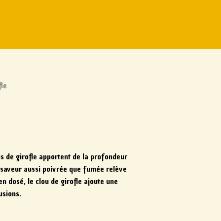
fle
us de girofle apportent de la profondeur
r saveur aussi poivrée que fumée relève
en dosé, le clou de girofle ajoute une
usions.