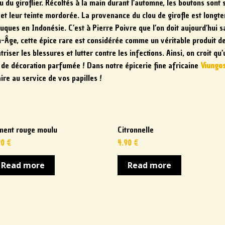
su du giroflier. Récoltés à la main durant l’automne, les boutons sont
e et leur teinte mordorée. La provenance du clou de girofle est long
luques en Indonésie. C’est à Pierre Poivre que l’on doit aujourd’hui
e, cette épice rare est considérée comme un véritable produit de lu
triser les blessures et lutter contre les infections. Ainsi, on croit 
rt de décoration parfumée ! Dans notre épicerie fine africaine
Viungo
ire au service de vos papilles !
ment rouge moulu
Citronnelle
90
€
4.90
€
Read more
Read more