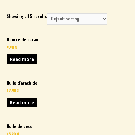
Showing all 5 results
Beurre de cacao
9.90
€
Read more
Huile d’arachide
17.90
€
Read more
Huile de coco
15.90
€