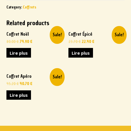
Category:
Coffrets
Related products
Coffret Noël
Coffret Épicé
Sale!
Sale!
80.00
€
74.90
€
23.70
€
22.40
€
Lire plus
Lire plus
Coffret Apéro
Sale!
45.20
€
40.70
€
Lire plus