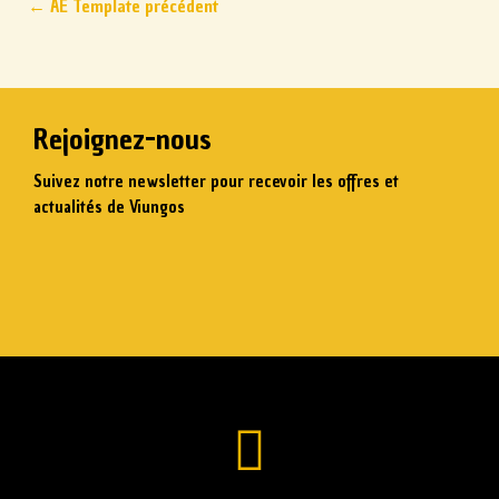
←
AE Template précédent
Rejoignez-nous
Suivez notre newsletter pour recevoir les offres et
actualités de Viungos
Saisissez votre email
S'abonner